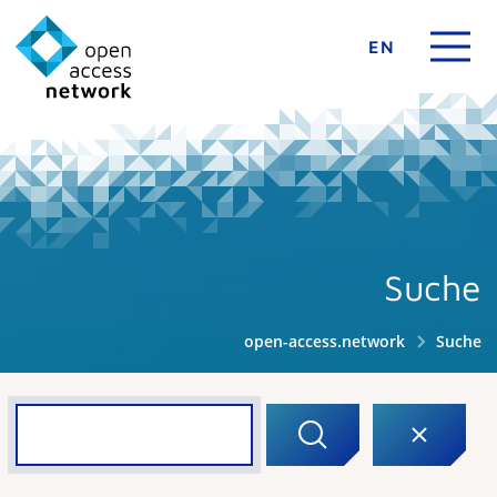
EN
Suche
open-access.network
Suche