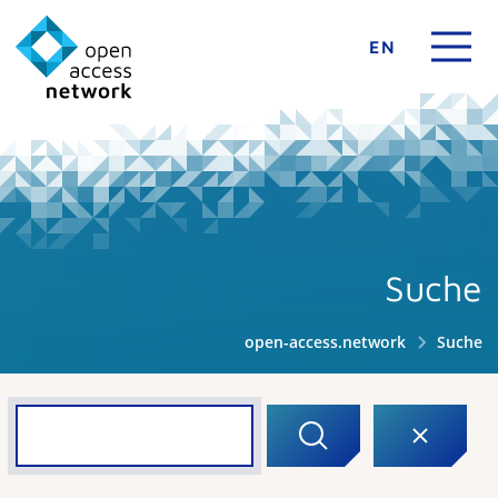
EN
Suche
open-access.network
Suche