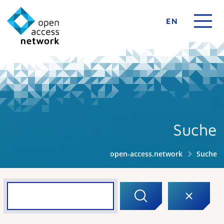
EN
Suche
open-access.network
Suche