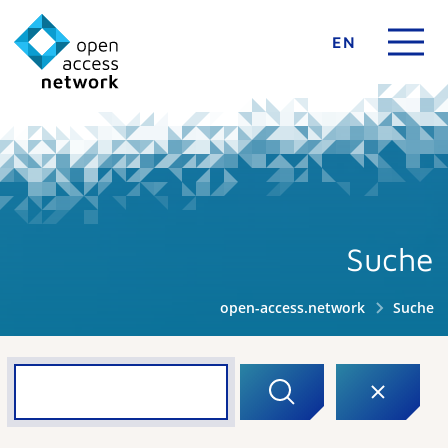
EN
Suche
open-access.network
Suche