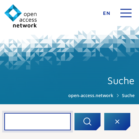
EN
Suche
open-access.network
Suche