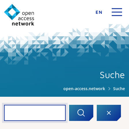
EN
Suche
open-access.network
Suche