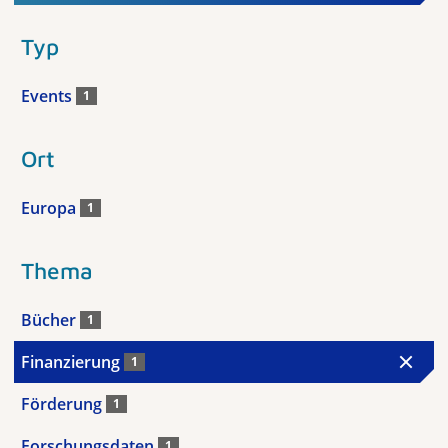
Typ
Events
1
Ort
Europa
1
Thema
Bücher
1
Finanzierung
1
Förderung
1
Forschungsdaten
1