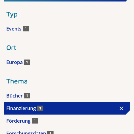
Typ
Events
1
Ort
Europa
1
Thema
Bücher
1
Finanzierung
1
Förderung
1
Forschungsdaten
1