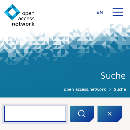
EN
Suche
open-access.network
Suche