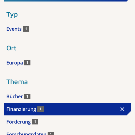
Typ
Events
1
Ort
Europa
1
Thema
Bücher
1
Finanzierung
1
Förderung
1
Forschungsdaten
1