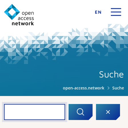
EN
Suche
open-access.network
Suche