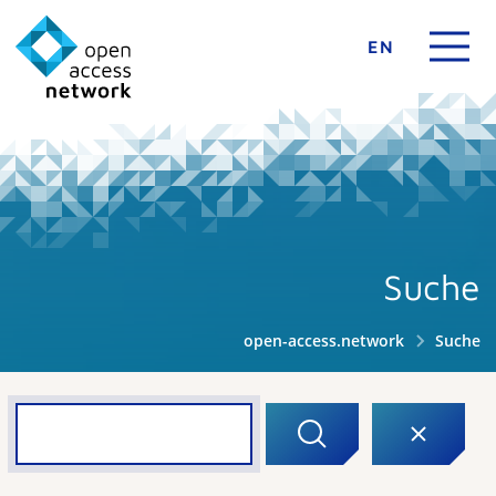
EN
Suche
open-access.network
Suche