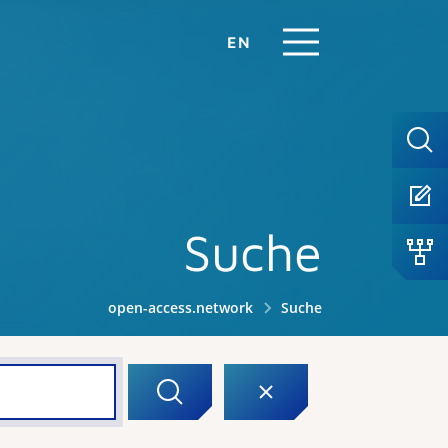
EN
Suche
open-access.network
Suche