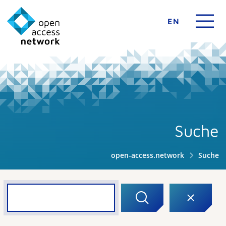
EN
Suche
open-access.network
Suche