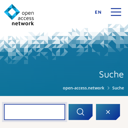
EN
Suche
open-access.network
Suche