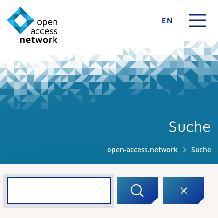
EN
Suche
open-access.network
Suche