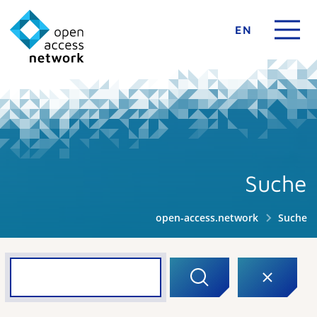
EN
Suche
open-access.network
Suche