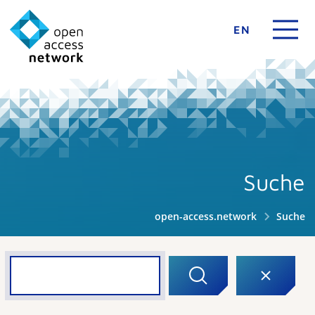
EN
Suche
open-access.network
Suche