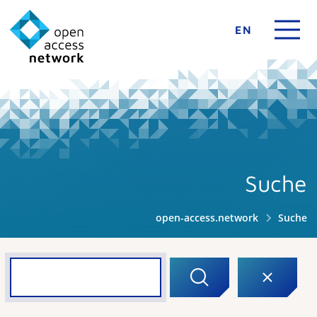
EN
Suche
open-access.network
Suche