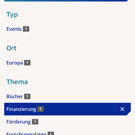
Typ
Events
1
Ort
Europa
1
Thema
Bücher
1
Finanzierung
1
Förderung
1
Forschungsdaten
1