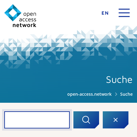
EN
Suche
open-access.network
Suche