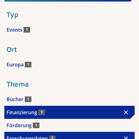
Typ
Events
1
Ort
Europa
1
Thema
Bücher
1
Finanzierung
1
Förderung
1
Forschungsdaten
1