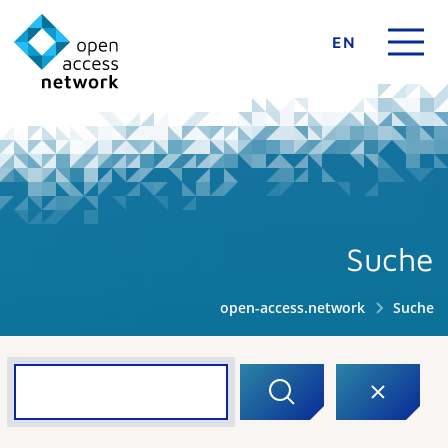
EN
Suche
open-access.network
Suche