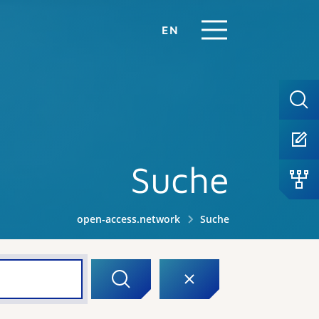
EN
Suche
open-access.network
Suche