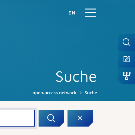
EN
Suche
open-access.network
Suche