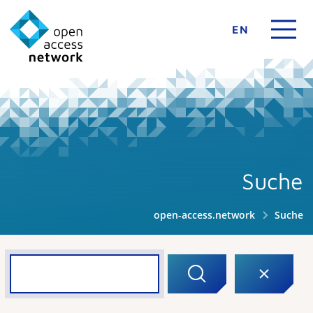
EN
Suche
open-access.network
Suche