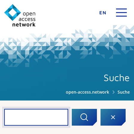
EN
Suche
open-access.network
Suche