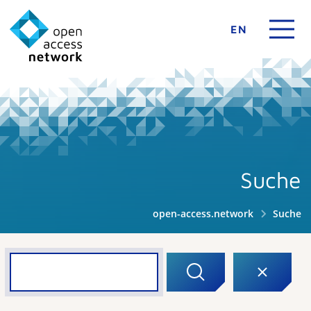
EN
Suche
open-access.network
Suche