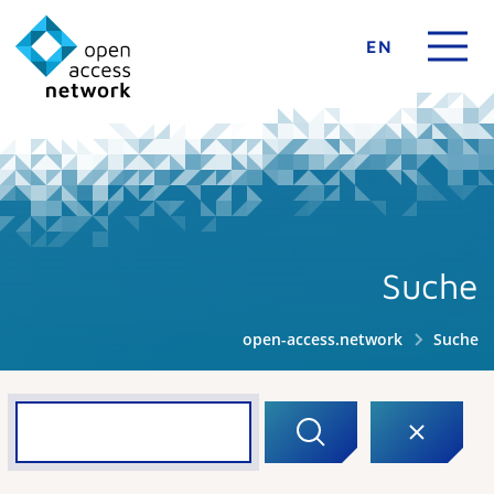
EN
Suche
open-access.network
Suche