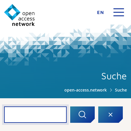
EN
Suche
open-access.network
Suche