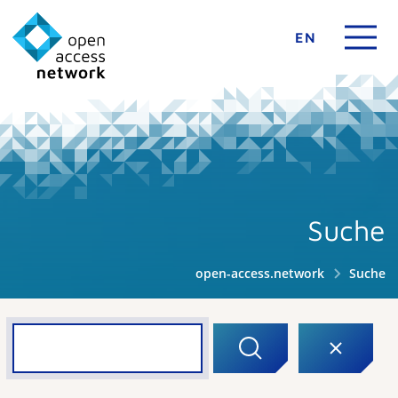
EN
Suche
open-access.network
Suche