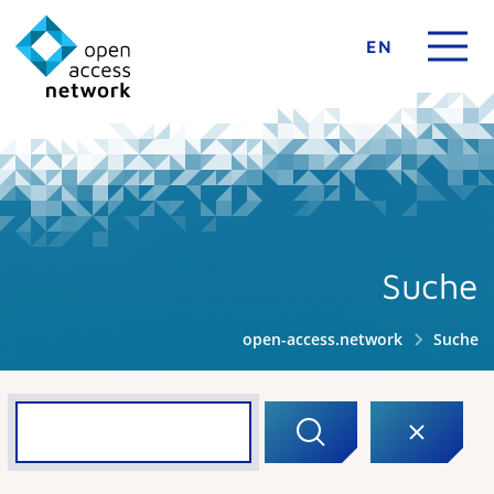
EN
Suche
open-access.network
Suche