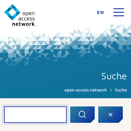
EN
Suche
open-access.network
Suche