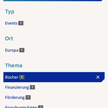
Typ
Events
1
Ort
Europa
1
Thema
Bücher
1
Finanzierung
1
Förderung
1
Forschungsdaten
1