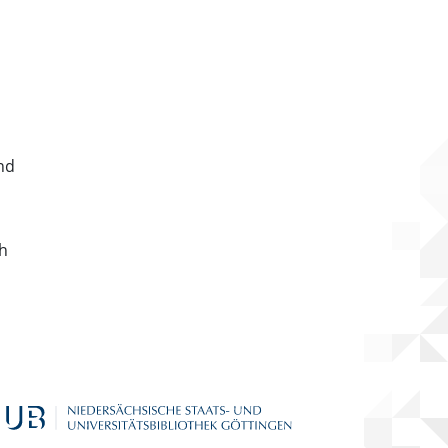
nd
ch