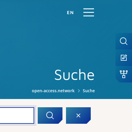
EN
Suche
open-access.network
Suche