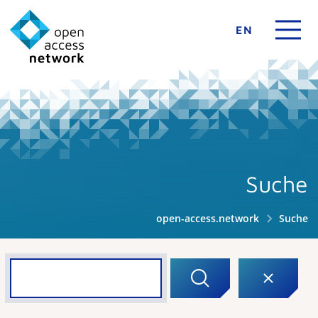
EN
Suche
open-access.network
Suche