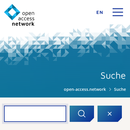
EN
Suche
open-access.network
Suche