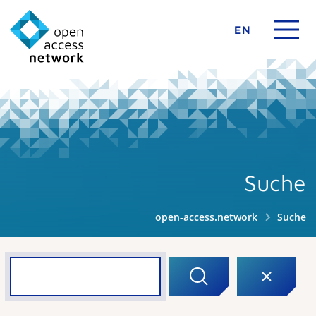
EN
Suche
open-access.network
Suche