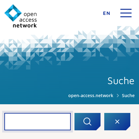
EN
Suche
open-access.network
Suche