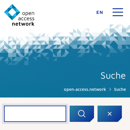
EN
Suche
open-access.network
Suche