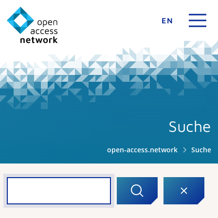
EN
Suche
open-access.network
Suche