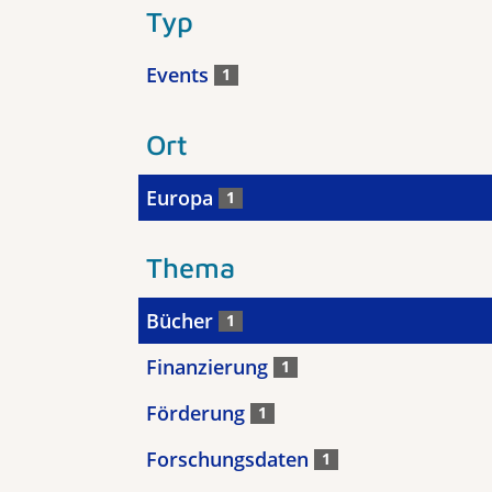
Typ
Events
1
Ort
Europa
1
Thema
Bücher
1
Finanzierung
1
Förderung
1
Forschungsdaten
1