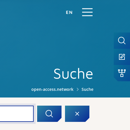
EN
Suche
open-access.network
Suche