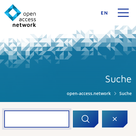
EN
Suche
open-access.network
Suche