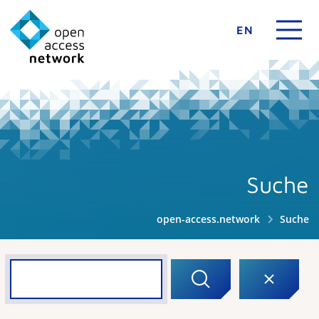
EN
Suche
open-access.network
Suche