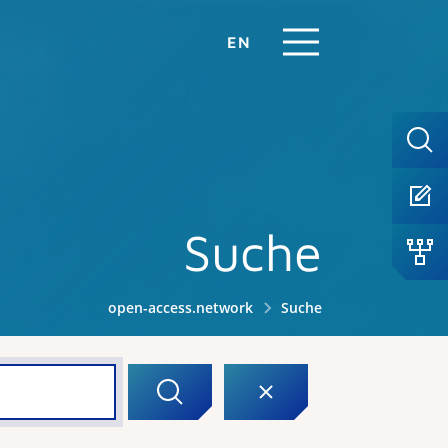
EN
Suche
open-access.network
Suche