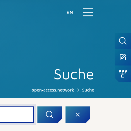
EN
Suche
open-access.network
Suche