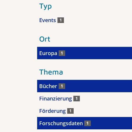
Typ
Events
1
Ort
Europa
1
Thema
Bücher
1
Finanzierung
1
Förderung
1
Forschungsdaten
1