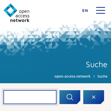
EN
Suche
open-access.network
Suche