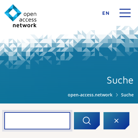
EN
Suche
open-access.network
Suche