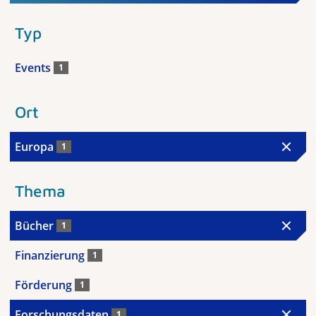
Typ
Events
1
Ort
Europa
1
Thema
Bücher
1
Finanzierung
1
Förderung
1
Forschungsdaten
1