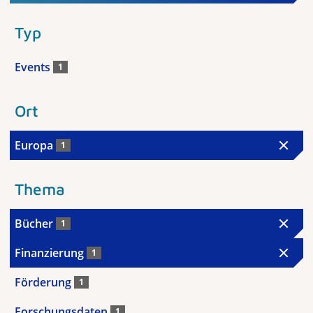
Typ
Events
1
Ort
Europa
1
Thema
Bücher
1
Finanzierung
1
Förderung
1
Forschungsdaten
1