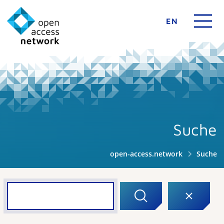
EN
Suche
open-access.network
Suche