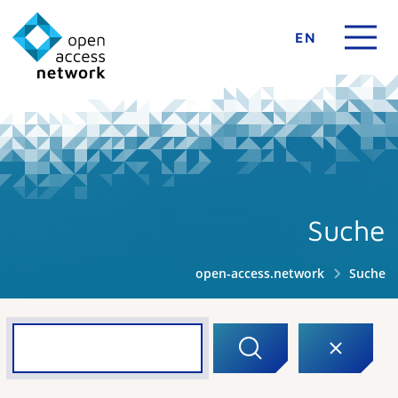
EN
Suche
open-access.network
Suche