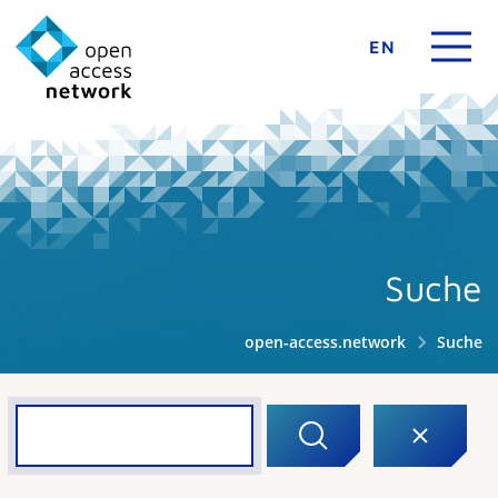
EN
Suche
open-access.network
Suche