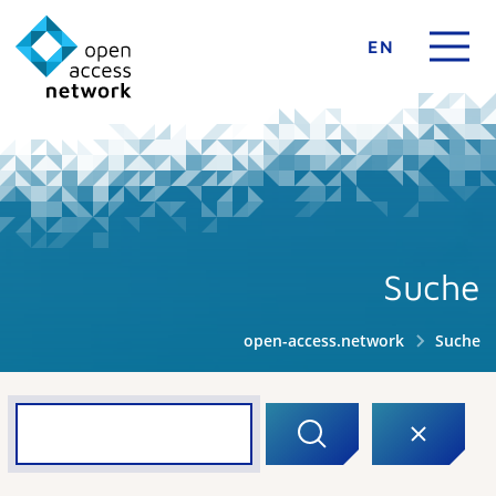
EN
Suche
open-access.network
Suche