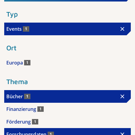
Typ
Events
1
Ort
Europa
1
Thema
Bücher
1
Finanzierung
1
Förderung
1
Forschungsdaten
1