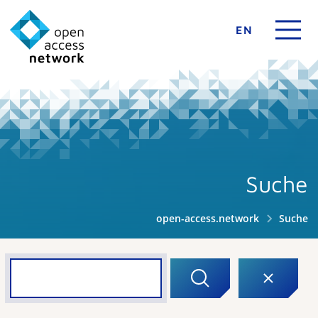
EN
Suche
open-access.network
Suche