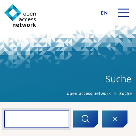
EN
Suche
open-access.network
Suche