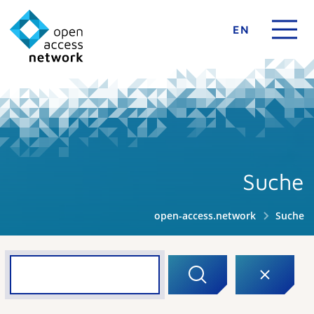
EN
Suche
open-access.network
Suche