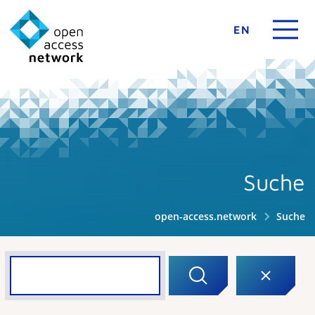
EN
Suche
open-access.network
Suche